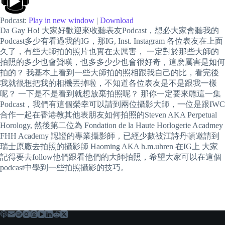
Podcast:
Play in new window
|
Download
Da Gay Ho! 大家好歡迎來收聽表友Podcast，想必大家會聽我的
Podcast多少有看過我的IG，那IG, Inst. Instagram 各位表友在上面
久了，有些大師拍的照片也實在太厲害， 一定對於那些大師的
拍照的多少也會贊嘆，也多多少少也會很好奇，這麽厲害是如何
拍的？ 我基本上看到一些大師拍的照相跟我自己的比，看完後
我就很想把我的相機丟掉啦，不知道各位表友是不是跟我一樣
呢？ 一下是不是看到就想放棄拍照呢？ 那你一定要來聼這一集
Podcast，我們有這個榮幸可以請到兩位攝影大師，一位是跟IWC
合作一起在香港教其他表朋友如何拍照的Steven AKA Perpetual
Horology, 然後第二位為 Fondation de la Haute Horlogerie Acadmey
FHH Academy 認證的專業攝影師，已經少數被江詩丹頓邀請到
瑞士原廠去拍照的攝影師 Haoming AKA h.m.uhren 在IG上 大家
記得要去follow他們跟看他們的大師拍照，希望大家可以在這個
podcast中學到一些拍照攝影的技巧。