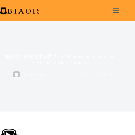
Skip
to
content
如何拍出好看的手錶照片? w/ Haoming @h.m.uhren &
Steven @perpetual_horology
biaoistwpadmin
March 1, 2022
播客Podcast