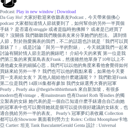
Podcast:
Play in new window
|
Download
Da Gay Ho! 大家好歡迎來收聽表友Podcast，今天帶來個佛心
podcast 大家都知道情人節就要到了，如何幫你的另外一半買個
手錶？ 是否還在struggle 或者是臨時抱佛脚？ 或者是已經買了
呢？ 沒關係 我們聽聽我們幾個表友來分享她們的想法。 講到情
人節，對於熱愛腕表的我們，不二的話題也許就是「我們可以買
新錶了！」或是討論「與另一半的對錶」，今天就讓我們一起來
討論有關於情人節主題的腕錶吧！ 介紹今天的來賓 第一位是我
們第三集的來賓菜鳥表友Frank，然後雖然他單身了10年以上不
過他處女座的細膩心思，我們可以以他的角度來看他會覺得如何
買錶來給另外一半？ 我們也可以他的觀點來看，如果他今天要
買一支表給女友？ 其他人能給他什麽建議呢？？ 我們歡迎Frank
第二位是我們 14跟16集都有參加 我們女錶選秀大賽的冠軍
Pearly，Pearly aka @thegirlwithbirthmark 來自新加坡，有很多
modern也有vintage，有mainstream 也有Daniel Roth 等indies 的獨
立製表的女錶 她代表的是一個自己知道什麽手錶適合自己由她
的冠軍表中也可以覺得她就是個可以提供很好建議的女錶友，也
適合挑給另外一半的表友。 Pearly’s 冠軍夢幻表收藏 Collection
都可以在Shownote 裏面看到勞力士 Rolex: Cellini Moonphase卡地
亞 Cartier: 坦克 Tank BasculanteGerald Genta 設計 : Universal