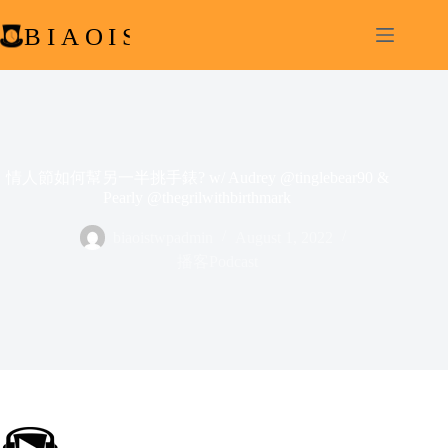
Skip
to
content
情人節如何幫另一半挑手錶? w/ Audrey @tinglebear90 &
Pearly @thegrilwithbirthmark
biaoistwpadmin
August 1, 2022
播客Podcast