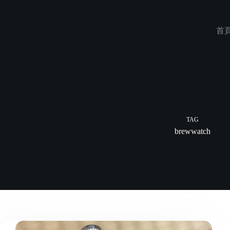
Skip
to
content
首
TAG
brewwatch