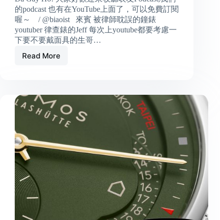
的podcast 也有在YouTube上面了，可以免費訂閱
喔～ / @biaoist 來賓 被律師耽誤的鐘錶
youtuber 律查錶的Jeff 每次上youtube都要考慮一
下要不要戴面具的生哥…
Read More
2024
年
我
們
最
常
佩
戴
跟
最
喜
歡
24
年
新
錶
w/