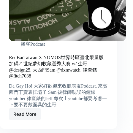
生
哥
@design25
,
大
西
門
Sam
播客Podcast
@dxmwatch
&
RedBarTaiwan X NOMOS世界時區臺北限量版
律
加碼21世紀夢幻收藏選秀大賽 w/ 生哥
查
@design25, 大西門Sam @dxmwatch, 律查錶
錶
@fitch7038
@fitch7038
Da Gay Ho! 大家好歡迎來收聽表友Podcast, 來賓
西門丁賣表扛壩子 Sam 被律師耽誤的鐘錶
youtuber 律查錶的Jeff 每次上youtube都要考慮一
下要不要戴面具的生哥…
Read More
RedBarTaiwan
X
NOMOS