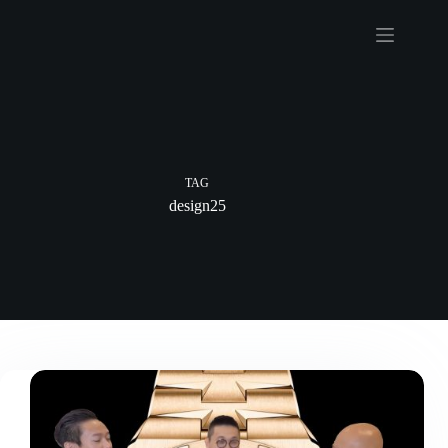
Skip
to
content
TAG
design25