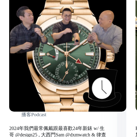
播客Podcast
2024年我們最常佩戴跟最喜歡24年新錶 w/ 生
哥 @design25 , 大西門Sam @dxmwatch & 律查