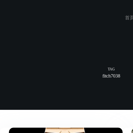
Skip
to
content
首
TAG
fitch7038