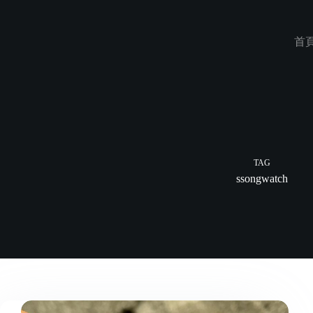
Skip
to
content
首
TAG
ssongwatch