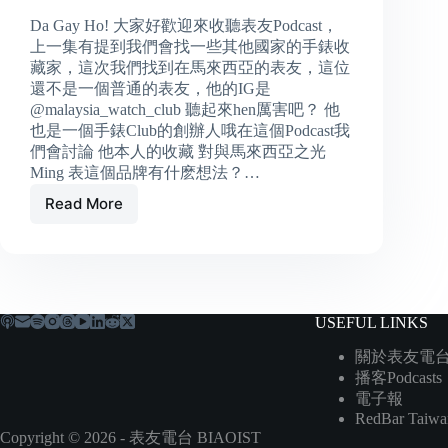
Da Gay Ho! 大家好歡迎來收聽表友Podcast，
上一集有提到我們會找一些其他國家的手錶收
藏家，這次我們找到在馬來西亞的表友，這位
還不是一個普通的表友，他的IG是
@malaysia_watch_club 聽起來hen厲害吧？ 他
也是一個手錶Club的創辦人哦在這個Podcast我
們會討論 他本人的收藏 對與馬來西亞之光
Ming 表這個品牌有什麽想法？…
Read More
馬
來
西
亞
錶
友
USEFUL LINKS
社
創
關於表友電
辦
播客Podcasts
人
電子報
之
RedBar Taiwa
一
Copyright © 2026 - 表友電台 BIAOIST