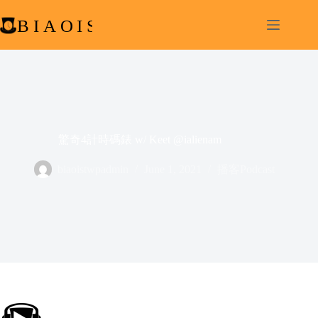
Skip
to
content
驚奇4計時碼錶 w/ Keet @ialienam
biaoistwpadmin
June 1, 2021
播客Podcast