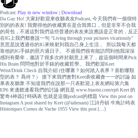
Podcast:
Play in new window
|
Download
Da Gay Ho! 大家好歡迎來收聽表友Podcast, 今天我們有一個很特
別的的表友! 我覺得他的收藏實在是合我胃口，但是非常不合我
的荷包，不過這對我們這些普通的表友來說應該是正常的，反正
在IG上我們都會說一句 “Living through your pictures vicariously”
意思是說透過你的IG來映射到我自己身上生活 。 所以我每天都
靠他的IG手錶的照片過日子。 不過我們很有能訪問到他我深深
感到有榮幸，邀請了很多次終於願意上來了，趁這個時間來Pick
His Brain 問問他對於手錶的收藏哲學。 我們歡迎Keet
Wrist/Drink Check 自我介紹 (住哪裏？如何踏入表界？喜歡哪類
型的表？ 爲何？） 接下來我們會對Keet表收藏會一一的討論 如
果表友聽衆 不知道我們在說那一只表歡迎上表友網站第六集
EP6 來邊聼邊看我們的討論 網頁是 www.biaoist.com/ep6 Keet 的
驚奇4神器計時碼表 也就是這個podcast的標題 View this post on
Instagram A post shared by Keet (@ialienam) 江詩丹頓 牛角計時表
Historiques Cornes de Vache 1955 View this post […]