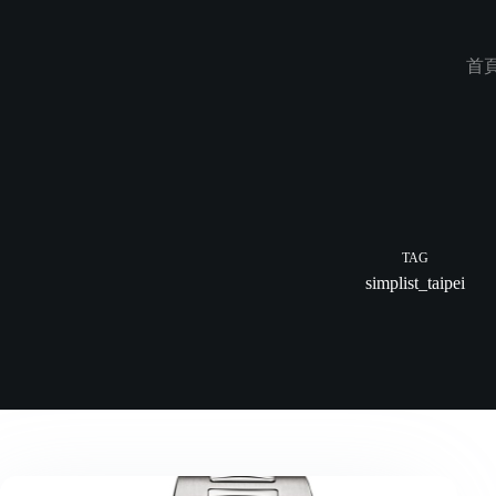
Skip
to
content
首
TAG
simplist_taipei