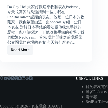
Da Gay Ho! 大家好歡迎來收聽表友Podcast，
今天很高興能夠邀請到一位，我在
RedBarTaiwan認識的表友。他是一位日本的收
藏家，我也希望由這一集podcast 介紹一些日
本表友 對於日本手錶的看法跟他收集手錶的
歷程，也順便探討一下他收集手錶的哲學，我
們歡迎Naoto san。 首先 我們開聊之前我通常
都會問我們在場的表友 今天戴什麼表?…
Read More
岳
父
用
這
隻
5711
USEFUL LINKS
間
接
關於表友電
了
播客Podcasts
同
電子報
意
RedBar Taiwa
我
Copyright © 2026 - 表友電台 BIAOIST