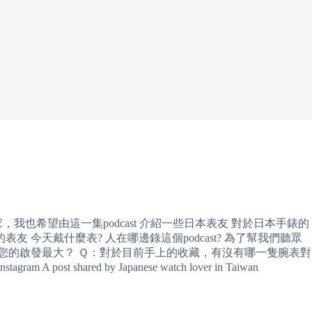
藏家，我也希望由這一集podcast 介紹一些日本表友 對於日本手錶的
 今天戴什麼表? 人在哪邊錄這個podcast? 為了幫我們聽眾
誰對您的啟發最大？ Ｑ：對於目前手上的收藏，有沒有哪一隻腕表對
agram A post shared by Japanese watch lover in Taiwan