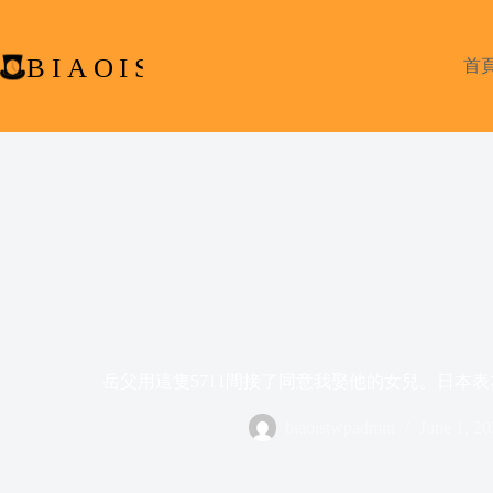
Skip
to
content
首
岳父用這隻5711間接了同意我娶他的女兒。日本表友 w/ Naoto
biaoistwpadmin
June 1, 20