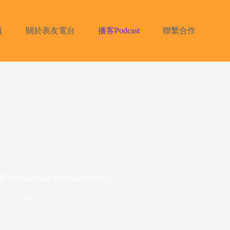
頁
關於表友電台
播客Podcast
聯繫合作
 san @simplist_taipei
23
播客Podcast