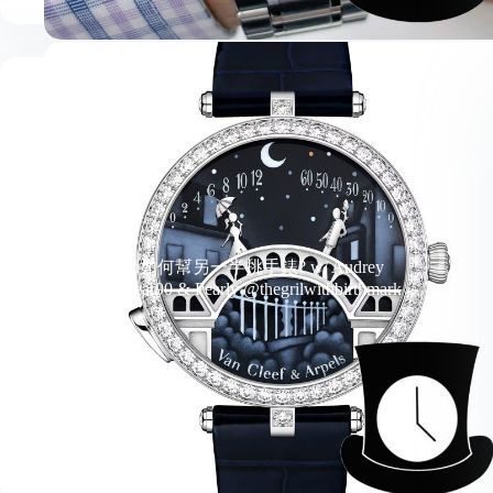
情人節如何幫另一半挑手錶? w/ Audrey
@tinglebear90 & Pearly @thegrilwithbirthmark