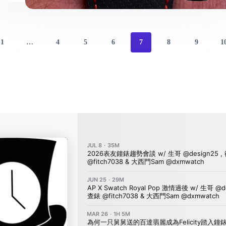
1
…
4
5
6
7
8
9
1