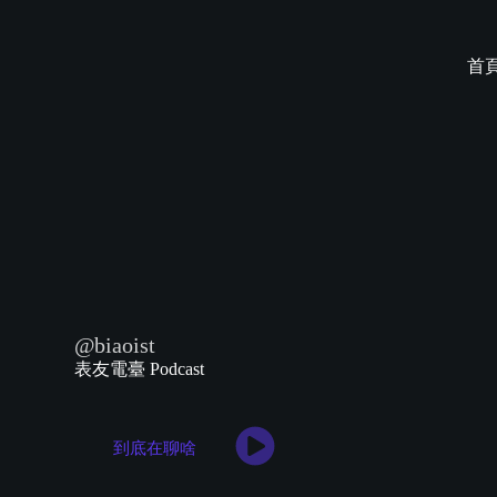
Skip
to
content
首
@biaoist
表友電臺 Podcast
到底在聊啥